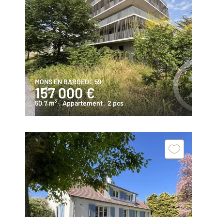
MONS EN BAROEUL 59
157 000 €
2
50,7 m
, Appartement
, 2 pcs