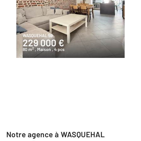
WASQUEHAL 59
229 000 €
2
80 m
, Maison
, 4 pcs
Notre agence à WASQUEHAL