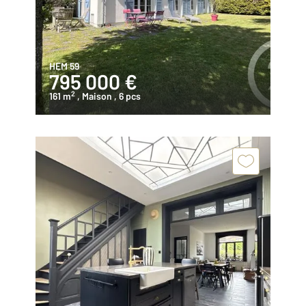
HEM 59
795 000 €
2
161 m
, Maison
, 6 pcs