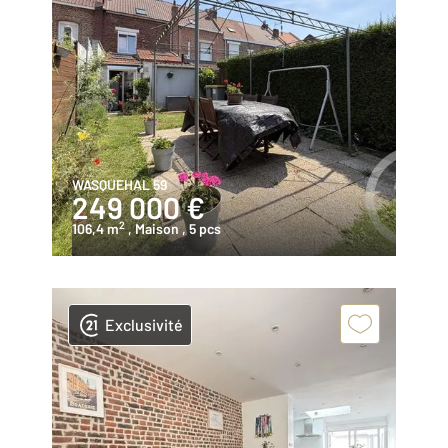
WASQUEHAL 59
249 000 €
2
106,4 m
, Maison
, 5 pcs
Exclusivité