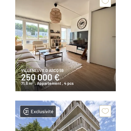
VILLENEUVE D ASCQ 59
250 000 €
2
71,6 m
, Appartement
, 4 pcs
Exclusivité