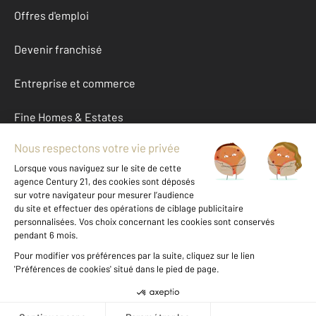
Offres d'emploi
Devenir franchisé
Entreprise et commerce
Fine Homes & Estates
À propos
International
Nous contacter
Mentions légales & CGU et Barèmes d'honoraires
Données personnelles