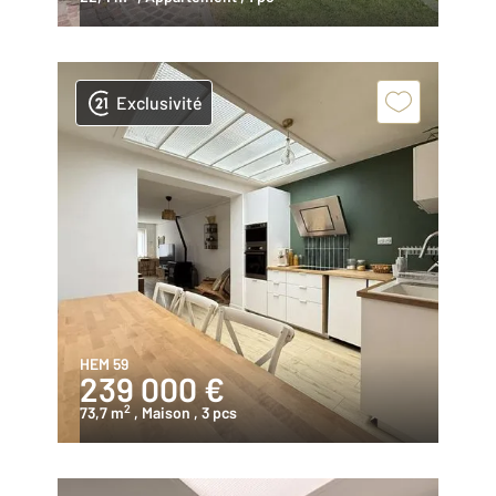
Exclusivité
HEM 59
239 000 €
2
73,7 m
, Maison
, 3 pcs