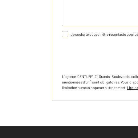
Je souhaite pouvoir être recontacté pour bé
L'agence
CENTURY 21 Grands Boulevards
col
*
mentionnées d'un
sont obligatoires. Vous disp
limitation ou vous opposer au traitement.
Lire la 