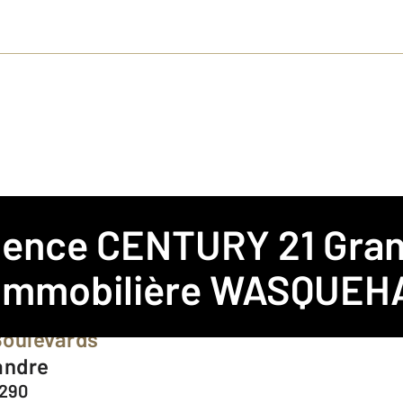
agence
CENTURY 21 Gra
HAL
Immobilière WASQUEH
Boulevards
andre
9290