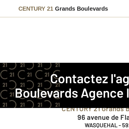
CENTURY 21
Grands Boulevards
Agence immobilière
Contact
Contactez l'
Notre agence à WASQUE
Boulevards
Agence 
CENTURY 21 Grands 
96 avenue de Fl
WASQUEHAL - 5