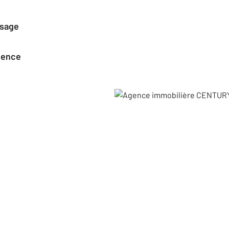
ssage
agence