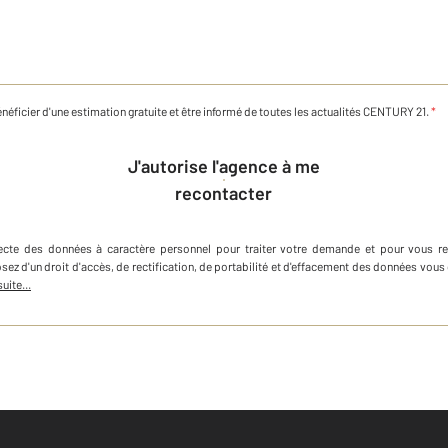
néficier d'une estimation gratuite et être informé de toutes les actualités CENTURY 21.
*
J'autorise l'agence à me
recontacter
lecte des données à caractère personnel
pour traiter votre demande et pour vous r
osez d'un droit d'accès, de rectification, de portabilité et d'effacement des données v
suite...