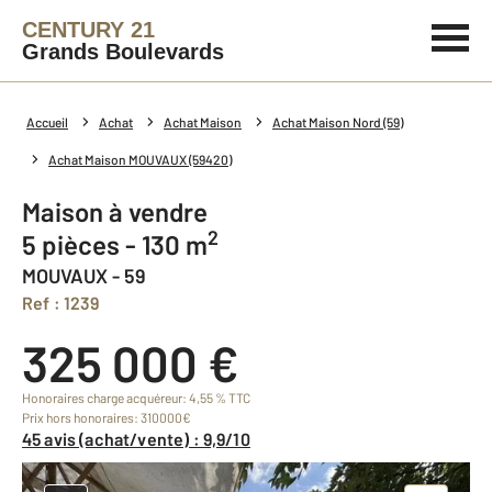
CENTURY 21
Grands Boulevards
Accueil
Achat
Achat Maison
Achat Maison Nord (59)
Achat Maison MOUVAUX (59420)
Maison à vendre
2
5 pièces - 130 m
MOUVAUX - 59
Ref : 1239
325 000 €
Honoraires charge acquéreur: 4,55 % TTC
Prix hors honoraires: 310000€
45 avis (achat/vente) : 9,9/10