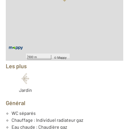
Vue globale
2
Surface totale : 140 m
2
Surface habitable : 130 m
2
Surface terrain : 153 m
Nombre de pièces : 5
[Voir le détail]
Équipements
500 m
©
Mappy
Les plus
Jardin
Général
WC séparés
Chauffage : Individuel radiateur gaz
Eau chaude : Chaudière gaz