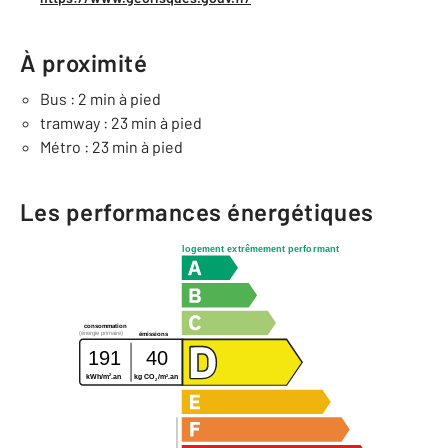
À proximité
Bus : 2 min à pied
tramway : 23 min à pied
Métro : 23 min à pied
Les performances énergétiques
logement extrêmement performant
consommation
(énergie primaire)
émissions
191
40
2
2
kWh/m
.an
kg CO
/m
.an
2