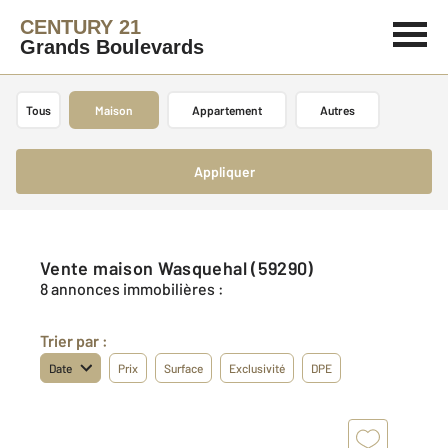
CENTURY 21
Grands Boulevards
Tous
Maison
Appartement
Autres
Appliquer
Vente maison Wasquehal (59290)
8 annonces immobilières :
Trier par :
Date
Prix
Surface
Exclusivité
DPE