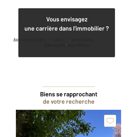
1
Vous envisagez
une carrière dans l'immobilier ?
Agence immobilière
Vente
Vente maison
Découvrir nos offres
Biens se rapprochant
de votre recherche