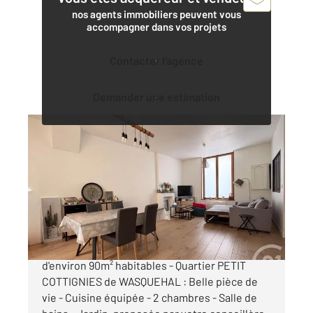
nos agents immobiliers peuvent vous
accompagner dans vos projets
Contacter l'agence
Demander une estimation
WASQUEHAL 59
2
89 m
, 3 pièces
Ref : 1491
Maison à vendre
252 000 €
CHARMANTE MAISON DES ANNEES 30
d'environ 90m² habitables - Quartier PETIT
COTTIGNIES de WASQUEHAL : Belle pièce de
vie - Cuisine équipée - 2 chambres - Salle de