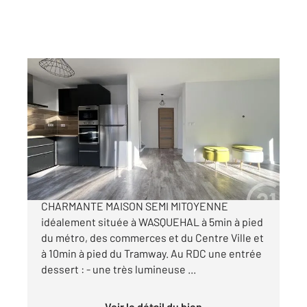
WASQUEHAL 59
2
74 m
, 4 pièces
Ref : 382
Maison à vendre
262 000 €
Exclusivité Century21 ! Venez découvrir cette
CHARMANTE MAISON SEMI MITOYENNE
idéalement située à WASQUEHAL à 5min à pied
du métro, des commerces et du Centre Ville et
à 10min à pied du Tramway. Au RDC une entrée
dessert : - une très lumineuse ...
Voir le détail du bien