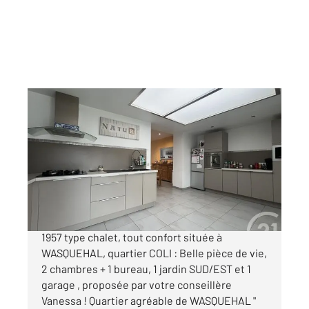
WASQUEHAL 59
2
85 m
, 4 pièces
Ref : 1233
Maison à vendre
292 000 €
Charmante MAISON SEMI INDIVIDUELLE de
1957 type chalet, tout confort située à
WASQUEHAL, quartier COLI : Belle pièce de vie,
2 chambres + 1 bureau, 1 jardin SUD/EST et 1
garage , proposée par votre conseillère
Vanessa ! Quartier agréable de WASQUEHAL "