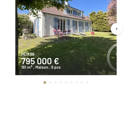
HEM 59
HE
795 000 €
2
2
161 m
, Maison
, 6 pcs
73