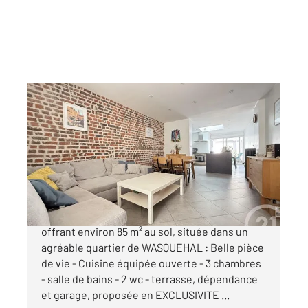
WASQUEHAL 59
2
80 m
, 4 pièces
Ref : 1517
Maison à vendre
229 000 €
BELLE MAISON MITOYENNE des années 30
offrant environ 85 m² au sol, située dans un
agréable quartier de WASQUEHAL : Belle pièce
de vie - Cuisine équipée ouverte - 3 chambres
- salle de bains - 2 wc - terrasse, dépendance
et garage, proposée en EXCLUSIVITE ...