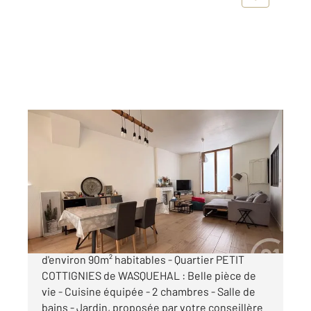
WASQUEHAL 59
2
89 m
, 3 pièces
Ref : 1491
Maison à vendre
252 000 €
CHARMANTE MAISON DES ANNEES 30
d'environ 90m² habitables - Quartier PETIT
COTTIGNIES de WASQUEHAL : Belle pièce de
vie - Cuisine équipée - 2 chambres - Salle de
bains - Jardin, proposée par votre conseillère