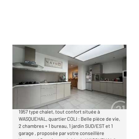
WASQUEHAL 59
2
85 m
, 4 pièces
Ref : 1233
Maison à vendre
292 000 €
Charmante MAISON SEMI INDIVIDUELLE de
1957 type chalet, tout confort située à
WASQUEHAL, quartier COLI : Belle pièce de vie,
2 chambres + 1 bureau, 1 jardin SUD/EST et 1
garage , proposée par votre conseillère