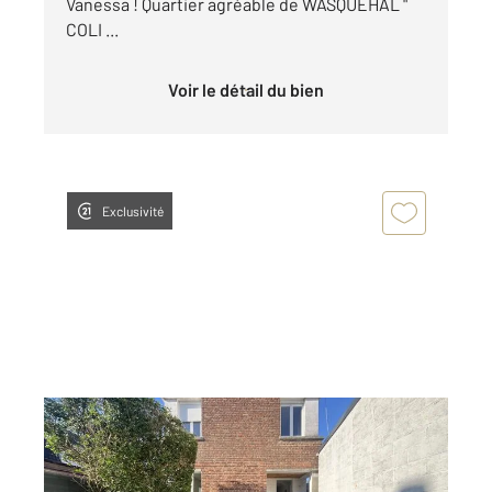
Vanessa ! Quartier agréable de WASQUEHAL "
COLI ...
Voir le détail du bien
Exclusivité
WASQUEHAL 59
2
74 m
, 4 pièces
Ref : 382