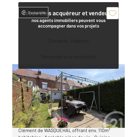
Vous êtes acquéreur et vendeur,
Exclusivité
nos agents immobiliers peuvent vous
accompagner dans vos projets
Contacter l'agence
Demander une estimation
WASQUEHAL 59
2
106,37 m
, 5 pièces
Ref : 1550
Maison à vendre
249 000 €
BELLE MAISON des années 30 - Quartier Saint
Clément de WASQUEHAL offrant env. 110m²