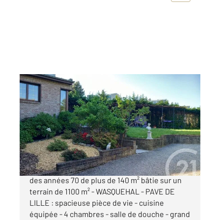
WASQUEHAL 59
2
134,50 m
, 5 pièces
Ref : 1393
Maison à vendre
618 000 €
MAISON INDIVIDUELLE DE STYLE PLAIN PIED
des années 70 de plus de 140 m² bâtie sur un
terrain de 1100 m² - WASQUEHAL - PAVE DE
LILLE : spacieuse pièce de vie - cuisine
équipée - 4 chambres - salle de douche - grand