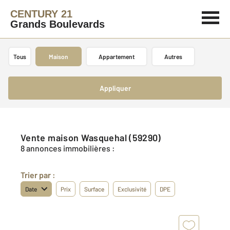
CENTURY 21
Grands Boulevards
Tous
Maison
Appartement
Autres
Appliquer
Vente maison Wasquehal (59290)
8 annonces immobilières :
Trier par :
Date
Prix
Surface
Exclusivité
DPE