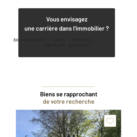
1
Vous envisagez
une carrière dans l'immobilier ?
Agence immobilière
Vente
Vente maison
Découvrir nos offres
Biens se rapprochant
de votre recherche