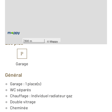
2
Surface totale : 110 m
2
Surface habitable : 110 m
Nombre de pièces : 4
[Voir le détail]
Équipements
500 m
©
Mappy
Les plus
P
Garage
Général
Garage : 1 place(s)
WC séparés
Chauffage : Individuel radiateur gaz
Double vitrage
Cheminée