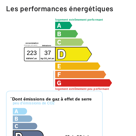
Les performances énergétiques
logement extrêmement performant
consommation
(énergie primaire)
émissions
223
37
2
2
kWh/m
.an
kg CO
/m
.an
2
logement extrêmement peu performant
Dont émissions de gaz à effet de serre
*
peu d'émissions de CO2