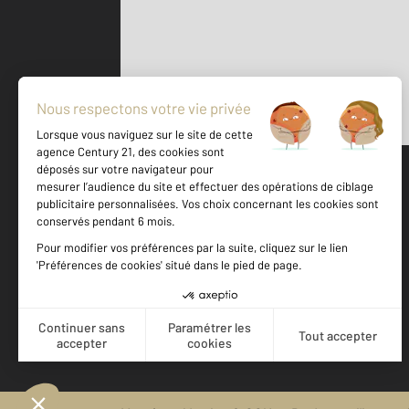
Parlons de vous, parlons biens
500 m
©
Mappy
Votre agence est notée
Achat
Vente
9,9
/
10