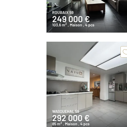
ROUBAIX 59
249 000 €
2
103,6 m
, Maison
, 4 pcs
WASQUEHAL 59
292 000 €
2
85 m
, Maison
, 4 pcs