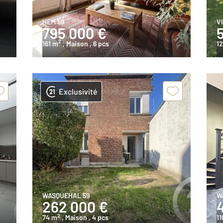
HEM 59
V
795 000 €
2
161 m
, Maison
, 6 pcs
1
Exclusivité
WASQUEHAL 59
W
262 000 €
2
74 m
, Maison
, 4 pcs
11