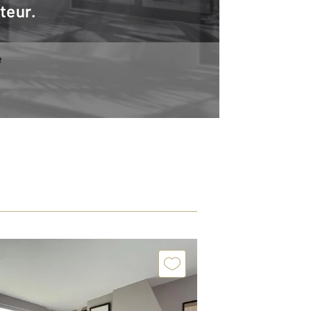
teur.
e