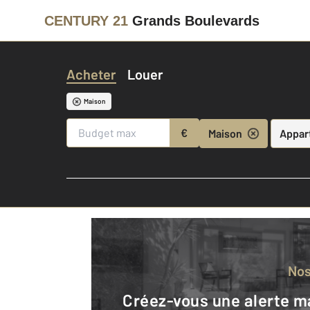
CENTURY 21
Grands Boulevards
Acheter
Louer
Maison
€
Maison
Appar
No
Créez-vous une alerte mail pour être averti quand une annonce est en ligne et consultez la