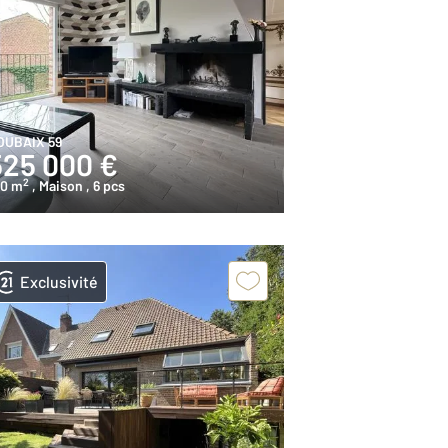
OUBAIX 59
525 000 €
2
10 m
, Maison
, 6 pcs
Exclusivité