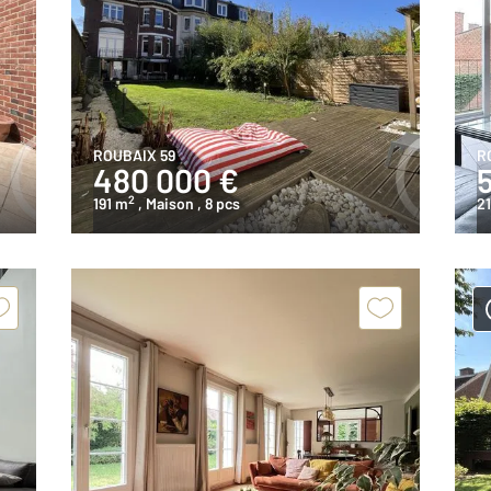
ROUBAIX 59
R
480 000 €
2
191 m
, Maison
, 8 pcs
2