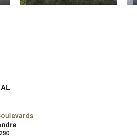
HAL
Boulevards
andre
9290